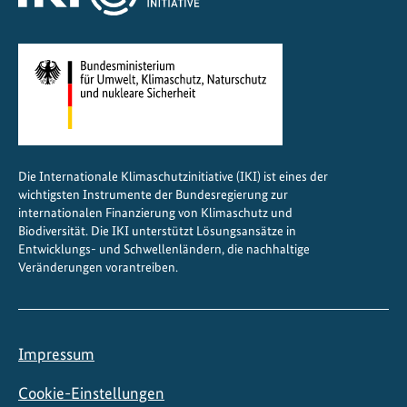
d
s
f
ä
h
i
g
k
Die Internationale Klimaschutzinitiative (IKI) ist eines der
e
wichtigsten Instrumente der Bundesregierung zur
i
internationalen Finanzierung von Klimaschutz und
t
Biodiversität. Die IKI unterstützt Lösungsansätze in
Entwicklungs- und Schwellenländern, die nachhaltige
g
Veränderungen vorantreiben.
e
g
e
n
Impressum
W
e
Cookie-Einstellungen