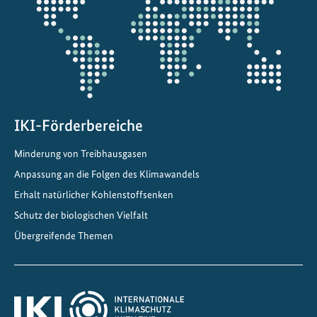
Projektkarte
g
e
w
a
n
d
t
IKI-Förderbereiche
e
Minderung von Treibhausgasen
W
Anpassung an die Folgen des Klimawandels
i
d
Erhalt natürlicher Kohlenstoffsenken
e
Schutz der biologischen Vielfalt
r
Übergreifende Themen
s
t
a
n