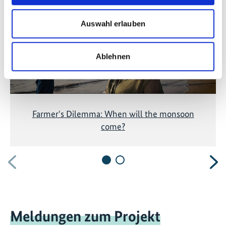
hier
, um die Cookies zu akzeptieren und das Video
anzuzeigen!
Auswahl erlauben
Ablehnen
Farmer's Dilemma: When will the monsoon
come?
Vorherige
N
Meldungen zum Projekt