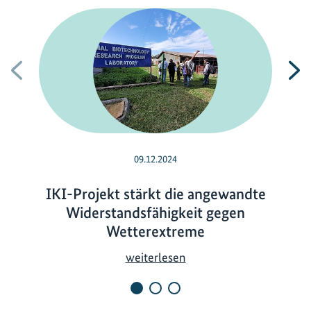
Vorherige
N
09.12.2024
IKI-Projekt stärkt die angewandte
Widerstandsfähigkeit gegen
Wetterextreme
I
weiterlesen
K
I
-