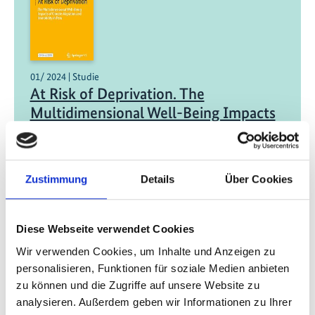
01/ 2024 | Studie
At Risk of Deprivation. The
Multidimensional Well-Being Impacts
of Climate Migration and Immobility in
Peru
Englisch (externer Link)
Zustimmung
Details
Über Cookies
07/ 2023 | Bildungsmaterialien
Diese Webseite verwendet Cookies
El Niño beginnt - Erwärmung im
Wir verwenden Cookies, um Inhalte und Anzeigen zu
Nordatlantik als Folge?
personalisieren, Funktionen für soziale Medien anbieten
zu können und die Zugriffe auf unsere Website zu
Deutsch (externer Link)
analysieren. Außerdem geben wir Informationen zu Ihrer