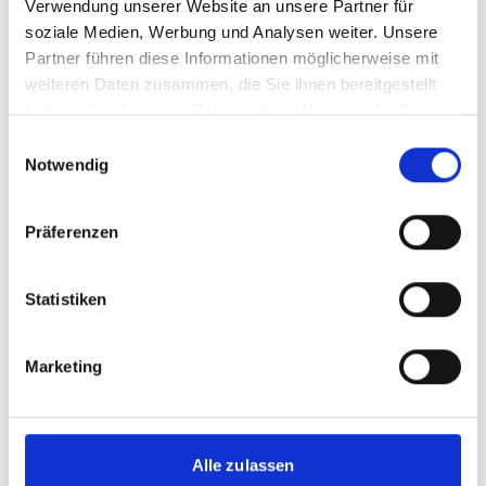
Verwendung unserer Website an unsere Partner für
soziale Medien, Werbung und Analysen weiter. Unsere
mehr Publikationen
Partner führen diese Informationen möglicherweise mit
weiteren Daten zusammen, die Sie ihnen bereitgestellt
haben oder die sie im Rahmen Ihrer Nutzung der Dienste
gesammelt haben.
Einwilligungsauswahl
Notwendig
Projekt
Präferenzen
Klimakapazitätsbildung: Risikovorhersage und -
Minimierung
Statistiken
Marketing
Videos zum Projekt
Diese Inhalte können nicht angezeigt werden, da die
Alle zulassen
Marketing-Cookies abgelehnt wurden. Klicken Sie