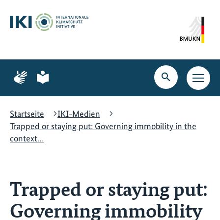
Zum
Zur
Zur
Hauptinhalt
Suche
Hauptnavigation
springen
springen
springen
Zur
Zur
Seite
Seite
Suche
Haupt
für
für
öffnen
Navig
Gebärdensprache
leichte
öffne
Sprache
Startseite
IKI-Medien
Trapped or staying put: Governing immobility in the
context…
Trapped or staying put:
Governing immobility