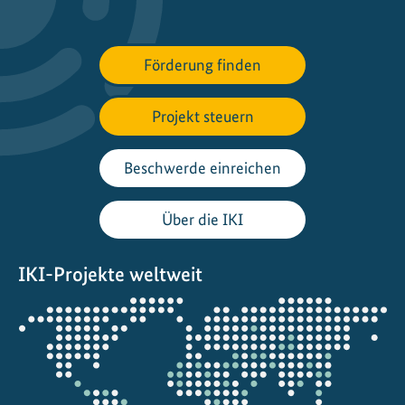
s
w
e
Förderung finden
n
d
e
Projekt steuern
i
n
Beschwerde einreichen
A
s
Über die IKI
i
e
IKI-Projekte weltweit
n
:
Öffnet
V
die
o
Projektkarte
n
d