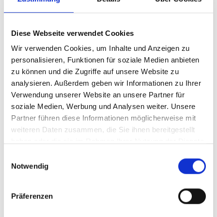
05/ 2023 | Bericht
Summary of Policies: Transport GHG
Diese Webseite verwendet Cookies
Reduction in View of the Net-Zero
Wir verwenden Cookies, um Inhalte und Anzeigen zu
Emissions Target in Viet Nam
personalisieren, Funktionen für soziale Medien anbieten
Englisch (PDF, 2 MB)
zu können und die Zugriffe auf unsere Website zu
analysieren. Außerdem geben wir Informationen zu Ihrer
Verwendung unserer Website an unsere Partner für
soziale Medien, Werbung und Analysen weiter. Unsere
Partner führen diese Informationen möglicherweise mit
weiteren Daten zusammen, die Sie ihnen bereitgestellt
haben oder die sie im Rahmen Ihrer Nutzung der Dienste
gesammelt haben.
Einwilligungsauswahl
04/ 2023 | Bericht
Notwendig
Comparative analysis of bus
technologies for fleet renewal
Präferenzen
Englisch (PDF, 1 MB)