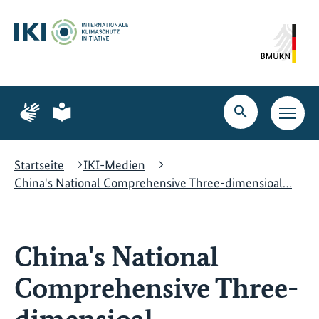
Zum
Zur
Zur
Hauptinhalt
Suche
Hauptnavigation
springen
springen
springen
Zur
Zur
Seite
Seite
Suche
Haupt
für
für
öffnen
Navig
Gebärdensprache
leichte
öffne
Sprache
Startseite
IKI-Medien
China's National Comprehensive Three-dimensioal…
China's National
Comprehensive Three-
dimensioal