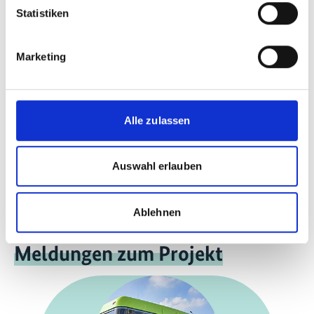
Statistiken
mehr Publikationen
Marketing
Alle zulassen
Projekt
Auswahl erlauben
NDC Transportinitiative für Asien
Ablehnen
Meldungen zum Projekt