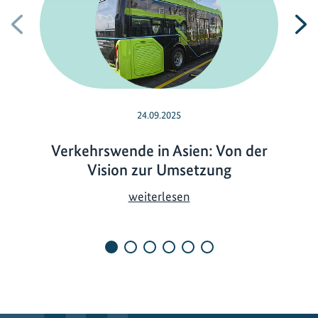
Vorherige
N
24.09.2025
Verkehrswende in Asien: Von der
Vision zur Umsetzung
V
weiterlesen
e
r
k
e
h
r