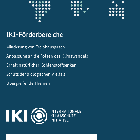
e
r
V
i
s
IKI-Förderbereiche
i
Minderung von Treibhausgasen
o
n
Anpassung an die Folgen des Klimawandels
z
Erhalt natürlicher Kohlenstoffsenken
u
Schutz der biologischen Vielfalt
r
Übergreifende Themen
U
m
s
e
t
z
u