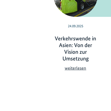
24.09.2025
Verkehrswende in
Asien: Von der
Vision zur
Umsetzung
V
weiterlesen
e
r
k
e
h
r