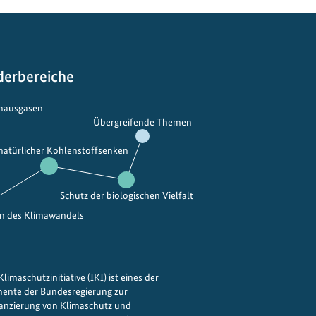
M
c
a
h
i
u
n
t
s
z
derbereiche
t
i
r
m
bhausgasen
Übergreifende Themen
e
V
a
e
 natürlicher Kohlenstoffsenken
m
r
i
k
n
e
Schutz der biologischen Vielfalt
g
h
en des Klimawandels
:
r
v
:
o
E
limaschutzinitiative (IKI) ist eines der
n
r
mente der Bundesregierung zur
I
f
nanzierung von Klimaschutz und