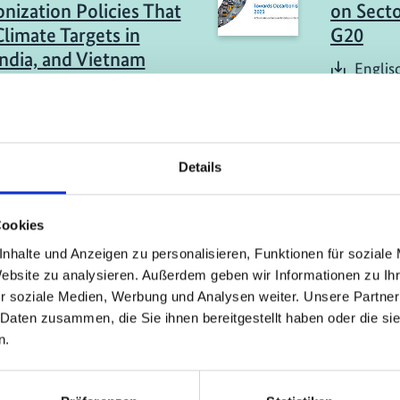
nization Policies That
on Secto
limate Targets in
G20
India, and Vietnam
Englis
sch (PDF, 18 MB)
ericht
04/ 2023 | Be
 of Policies:
Comparat
Details
rt GHG Reduction in
technolo
 the Net-Zero
renewal
Cookies
ns Target in Viet Nam
Englis
nhalte und Anzeigen zu personalisieren, Funktionen für soziale
sch (PDF, 2 MB)
Website zu analysieren. Außerdem geben wir Informationen zu I
r soziale Medien, Werbung und Analysen weiter. Unsere Partner
 Daten zusammen, die Sie ihnen bereitgestellt haben oder die s
n.
mehr Publikationen