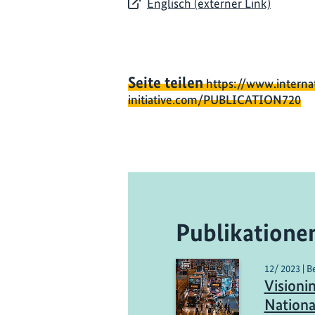
Englisch (externer Link)
Seite teilen
https://www.interna
initiative.com/PUBLICATION720
Publikatione
12/ 2023 | B
Visioni
Nationa