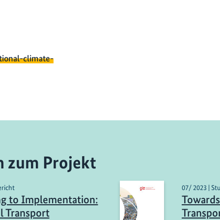
tional-climate-
n zum Projekt
ericht
07/ 2023 | St
ng to Implementation:
Towards
l Transport
Transpor