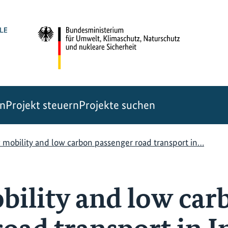
en
Projekt steuern
Projekte suchen
c mobility and low carbon passenger road transport in…
obility and low car