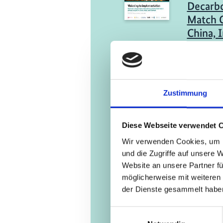
Decarbo
Match C
China, 
Engli
05/ 2023 | B
Summary
Zustimmung
Transpo
View of
Diese Webseite verwendet 
Emissio
Wir verwenden Cookies, um I
Engli
und die Zugriffe auf unsere 
Website an unsere Partner fü
möglicherweise mit weiteren
der Dienste gesammelt habe
Einwilligungsauswahl