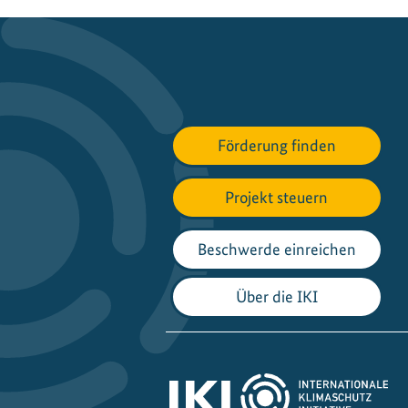
s
w
e
n
d
e
i
Förderung finden
n
A
Projekt steuern
s
i
Beschwerde einreichen
e
n
:
Über die IKI
V
o
n
d