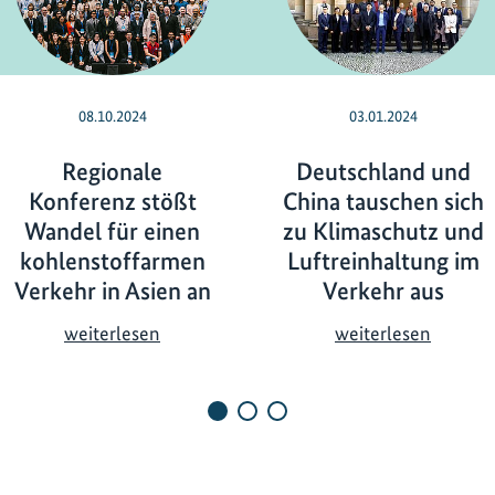
08.10.2024
03.01.2024
Regionale
Deutschland und
Konferenz stößt
China tauschen sich
Wandel für einen
zu Klimaschutz und
kohlenstoffarmen
Luftreinhaltung im
Verkehr in Asien an
Verkehr aus
R
D
weiterlesen
weiterlesen
e
e
g
u
i
t
o
s
n
c