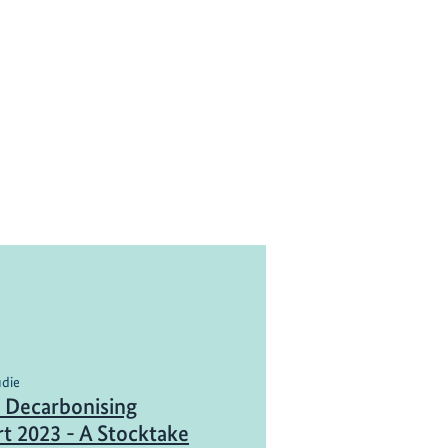
udie
 Decarbonising
t 2023 - A Stocktake