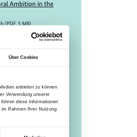
ral Ambition in the
ch (PDF, 5 MB)
richt
ive analysis of bus
Über Cookies
gies for fleet
ch (PDF, 1 MB)
 Medien anbieten zu können
hrer Verwendung unserer
 führen diese Informationen
ie im Rahmen Ihrer Nutzung