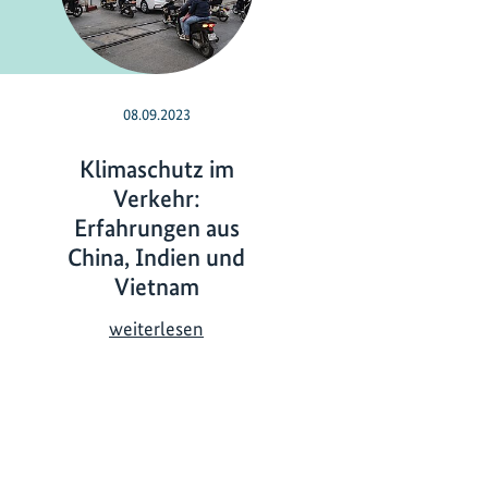
08.09.2023
24.05.2023
Klimaschutz im
Gender-
Verkehr:
Mainstreaming:
Erfahrungen aus
Ideen zu
China, Indien und
Maßnahmen
Vietnam
G
weiterlesen
e
K
weiterlesen
n
l
d
i
e
m
r
a
-
s