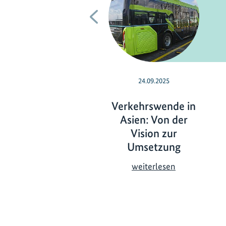
Vorherige
24.09.2025
Verkehrswende in
Asien: Von der
Vision zur
Umsetzung
V
weiterlesen
e
r
k
e