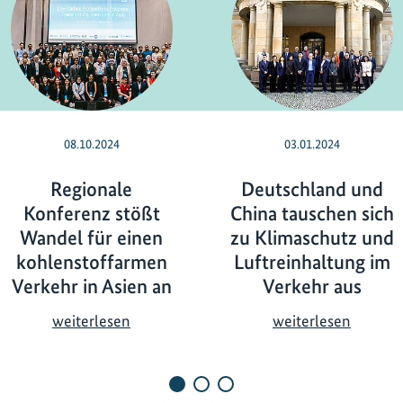
08.10.2024
03.01.2024
Regionale
Deutschland und
Konferenz stößt
China tauschen sich
Wandel für einen
zu Klimaschutz und
kohlenstoffarmen
Luftreinhaltung im
Verkehr in Asien an
Verkehr aus
R
D
weiterlesen
weiterlesen
e
e
g
u
i
t