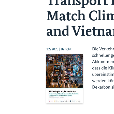
Transport 
Match Clim
and Vietn
Die Verkehr
12/2023 | Bericht
schneller g
Abkommens z
dass die Kl
übereinsti
werden kön
Dekarbonis