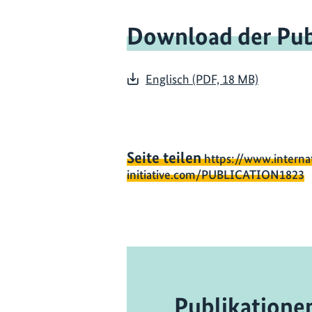
Download der Pub
Englisch (PDF, 18 MB)
Seite teilen
https://www.interna
initiative.com/PUBLICATION1823
Publikatione