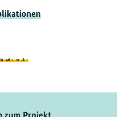
likationen
tional-climate-
n zum Projekt