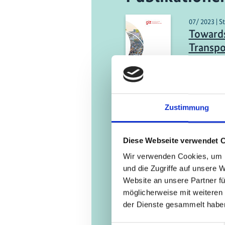
07/ 2023 | S
Towards
Transpo
on Sect
G20
Engli
Zustimmung
04/ 2023 | B
Compara
Diese Webseite verwendet 
technol
Wir verwenden Cookies, um I
renewa
und die Zugriffe auf unsere 
Website an unsere Partner fü
Engli
möglicherweise mit weiteren
der Dienste gesammelt habe