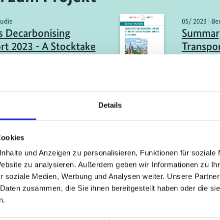
tudie
05/ 2023 | Be
 Decarbonising
Summary 
rt 2023 - A Stocktake
Transpo
oral Ambition in the
View of
Emission
sch (PDF, 5 MB)
Englis
Details
ericht
03/ 2023 | Be
tive analysis of bus
Fuel Ec
Cookies
ogies for fleet
Baseline
nhalte und Anzeigen zu personalisieren, Funktionen für soziale
l
under 9 
Website zu analysieren. Außerdem geben wir Informationen zu I
r soziale Medien, Werbung und Analysen weiter. Unsere Partner
sch (PDF, 1 MB)
Englis
 Daten zusammen, die Sie ihnen bereitgestellt haben oder die s
n.