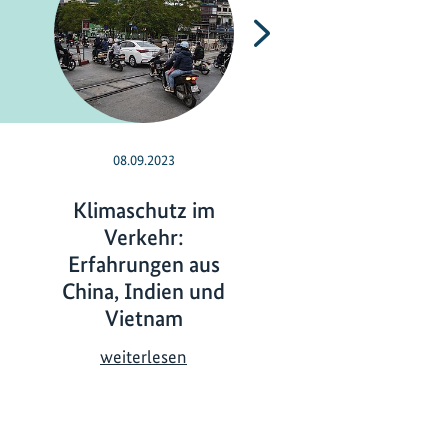
Nächste
08.09.2023
24.05.2023
Klimaschutz im
Gender-
Verkehr:
Mainstreaming:
Erfahrungen aus
Ideen zu
China, Indien und
Maßnahmen
Vietnam
G
weiterlesen
e
K
weiterlesen
n
l
d
i
e
m