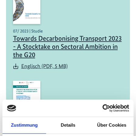
07/ 2023 | Studie
Towards Decarbonising Transport 2023
- A Stocktake on Sectoral Ambition in
the G20
Englisch (PDF, 5 MB)
05/ 2023 | Bericht
Zustimmung
Details
Über Cookies
Summary of Policies: Transport GHG