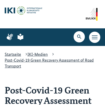
Zum
Zur
Zur
Hauptinhalt
Suche
Hauptnavigation
springen
springen
springen
Zur
Zur
Seite
Seite
Suche
Haupt
für
für
öffnen
Navig
Gebärdensprache
leichte
öffne
Sprache
Startseite
IKI-Medien
Post-Covid-19 Green Recovery Assessment of Road
Transport
Post-Covid-19 Green
Recovery Assessment