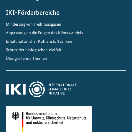
i
s
IKI-Förderbereiche
i
Minderung von Treibhausgasen
o
n
Anpassung an die Folgen des Klimawandels
z
Erhalt natürlicher Kohlenstoffsenken
u
Schutz der biologischen Vielfalt
r
Übergreifende Themen
U
m
s
e
t
z
u
n
g