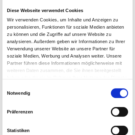
Reduction in View of the Net-Zero
Diese Webseite verwendet Cookies
Emissions Target in Viet Nam
Wir verwenden Cookies, um Inhalte und Anzeigen zu
Englisch (PDF, 2 MB)
personalisieren, Funktionen für soziale Medien anbieten
zu können und die Zugriffe auf unsere Website zu
analysieren. Außerdem geben wir Informationen zu Ihrer
Verwendung unserer Website an unsere Partner für
soziale Medien, Werbung und Analysen weiter. Unsere
Partner führen diese Informationen möglicherweise mit
weiteren Daten zusammen, die Sie ihnen bereitgestellt
haben oder die sie im Rahmen Ihrer Nutzung der Dienste
04/ 2023 | Bericht
gesammelt haben.
Comparative analysis of bus
Einwilligungsauswahl
Notwendig
technologies for fleet renewal
Englisch (PDF, 1 MB)
Präferenzen
Statistiken
mehr Publikationen