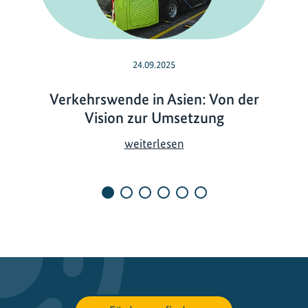
24.09.2025
Verkehrswende in Asien: Von der
Vision zur Umsetzung
V
weiterlesen
e
r
k
e
h
r
s
w
e