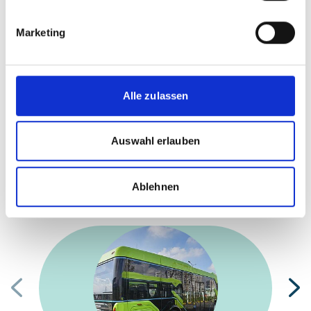
Marketing
Projekt
Alle zulassen
NDC Transportinitiative für Asien
Auswahl erlauben
Ablehnen
Meldungen zum Projekt
Vorherige
N