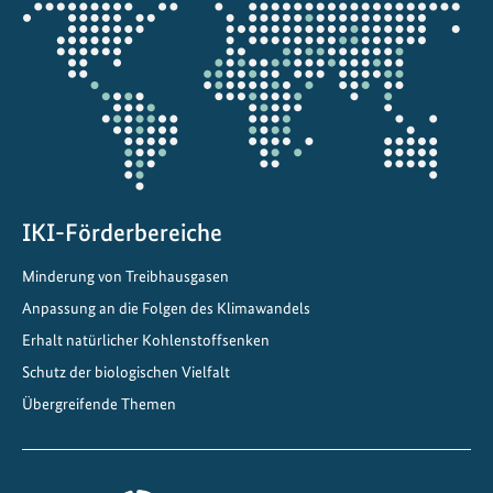
V
die
o
Projektkarte
n
d
e
r
V
i
s
IKI-Förderbereiche
i
Minderung von Treibhausgasen
o
n
Anpassung an die Folgen des Klimawandels
z
Erhalt natürlicher Kohlenstoffsenken
u
Schutz der biologischen Vielfalt
r
Übergreifende Themen
U
m
s