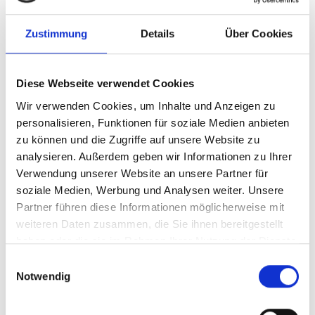
Zustimmung
Details
Über Cookies
Diese Webseite verwendet Cookies
05/ 2023 | Bericht
Summary of Policies: Transport GHG
Wir verwenden Cookies, um Inhalte und Anzeigen zu
personalisieren, Funktionen für soziale Medien anbieten
Reduction in View of the Net-Zero
zu können und die Zugriffe auf unsere Website zu
Emissions Target in Viet Nam
analysieren. Außerdem geben wir Informationen zu Ihrer
Englisch (PDF, 2 MB)
Verwendung unserer Website an unsere Partner für
soziale Medien, Werbung und Analysen weiter. Unsere
Partner führen diese Informationen möglicherweise mit
weiteren Daten zusammen, die Sie ihnen bereitgestellt
haben oder die sie im Rahmen Ihrer Nutzung der Dienste
gesammelt haben.
Einwilligungsauswahl
Notwendig
04/ 2023 | Bericht