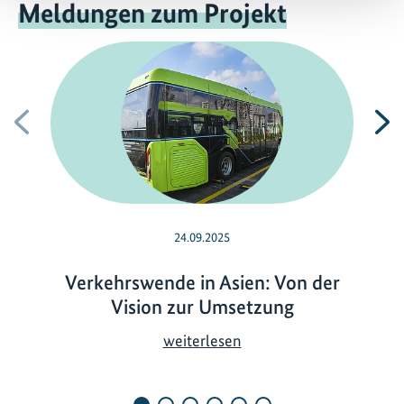
Meldungen zum Projekt
Vorherige
N
24.09.2025
Verkehrswende in Asien: Von der
Vision zur Umsetzung
V
weiterlesen
e
r