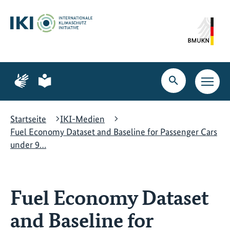
Zum
Zur
Zur
Hauptinhalt
Suche
Hauptnavigation
springen
springen
springen
Zur
Zur
Seite
Seite
Suche
Haupt
für
für
öffnen
Navig
Gebärdensprache
leichte
öffne
Sprache
Startseite
IKI-Medien
Fuel Economy Dataset and Baseline for Passenger Cars
under 9…
Fuel Economy Dataset
and Baseline for