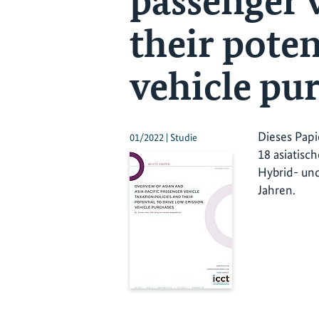
passenger v
their poten
vehicle pu
Dieses Papi
01/2022 | Studie
18 asiatisc
Hybrid- und
Jahren.