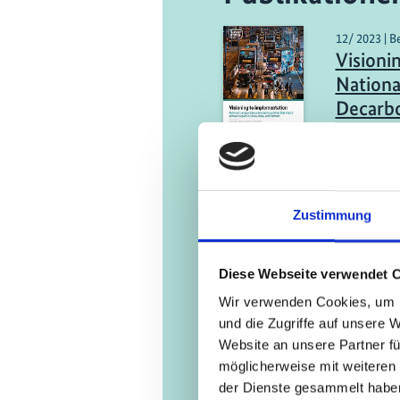
12/ 2023 | B
Visioni
Nationa
Decarbo
Match C
China, 
Engli
Zustimmung
05/ 2023 | B
Summary
Diese Webseite verwendet 
Transpo
Wir verwenden Cookies, um I
View of
und die Zugriffe auf unsere 
Emissio
Website an unsere Partner fü
möglicherweise mit weiteren
Engli
der Dienste gesammelt habe