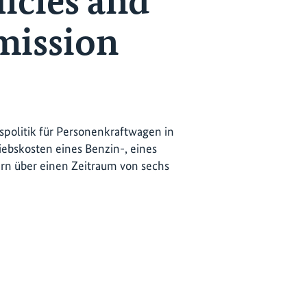
licies and
emission
nspolitik für Personenkraftwagen in
iebskosten eines Benzin-, eines
ern über einen Zeitraum von sechs