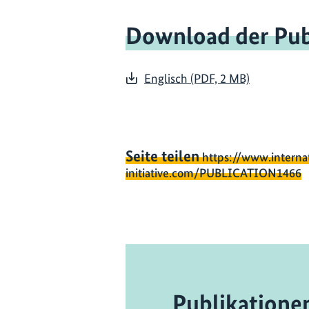
Download der Pub
Englisch (PDF, 2 MB)
Seite teilen
https://www.interna
initiative.com/PUBLICATION1466
Publikatione