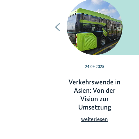
Vorherige
24.09.2025
Verkehrswende in
Asien: Von der
Vision zur
Umsetzung
V
weiterlesen
e
r