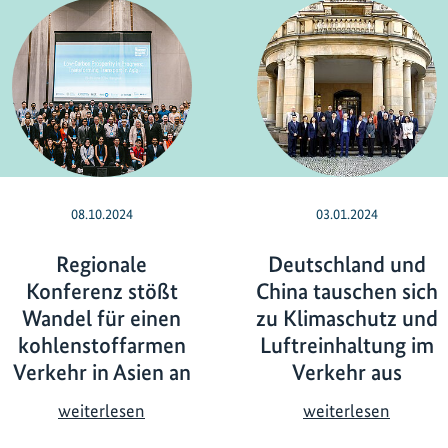
08.10.2024
03.01.2024
Regionale
Deutschland und
Konferenz stößt
China tauschen sich
Wandel für einen
zu Klimaschutz und
kohlenstoffarmen
Luftreinhaltung im
Verkehr in Asien an
Verkehr aus
R
D
weiterlesen
weiterlesen
e
e