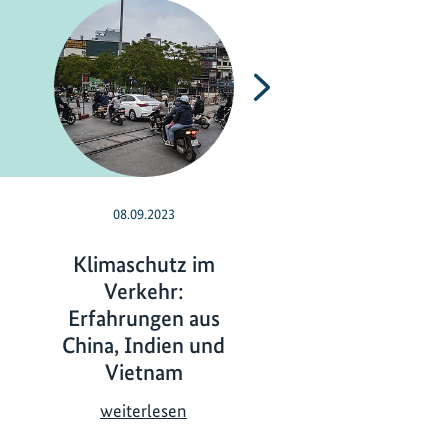
Nächste
08.09.2023
24.05.2023
Klimaschutz im
Gender-
Verkehr:
Mainstreaming:
Erfahrungen aus
Ideen zu
China, Indien und
Maßnahmen
Vietnam
G
weiterlesen
e
K
weiterlesen
n
l