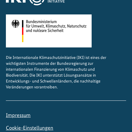
r
i
k
a
g
e
s
Die Internationale Klimaschutzinitiative (IKI) ist eines der
t
wichtigsten Instrumente der Bundesregierung zur
a
internationalen Finanzierung von Klimaschutz und
l
Biodiversität. Die IKI unterstützt Lösungsansätze in
t
Entwicklungs- und Schwellenländern, die nachhaltige
Veränderungen vorantreiben.
e
n
Impressum
Cookie-Einstellungen