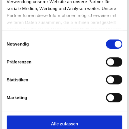
Verwendung unserer Website an unsere Partner für
mehr Publikationen
soziale Medien, Werbung und Analysen weiter. Unsere
Partner führen diese Informationen möglicherweise mit
weiteren Daten zusammen, die Sie ihnen bereitgestellt
haben oder die sie im Rahmen Ihrer Nutzung der Dienste
gesammelt haben.
Einwilligungsauswahl
Projekt
Notwendig
Unterstützungsvorhaben für die Umsetzung des Paris-
Präferenzen
Abkommens (SPA)
Statistiken
Marketing
Videos zum Projekt
Diese Inhalte können nicht angezeigt werden, da die
Marketing-Cookies abgelehnt wurden. Klicken Sie
Alle zulassen
hier
, um die Cookies zu akzeptieren und das Video