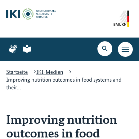
Zum
Zur
Zur
Hauptinhalt
Suche
Hauptnavigation
springen
springen
springen
Zur
Zur
Seite
Seite
Suche
Haupt
für
für
öffnen
Navig
Gebärdensprache
leichte
öffne
Sprache
Startseite
IKI-Medien
Improving nutrition outcomes in food systems and
their…
Improving nutrition
outcomes in food