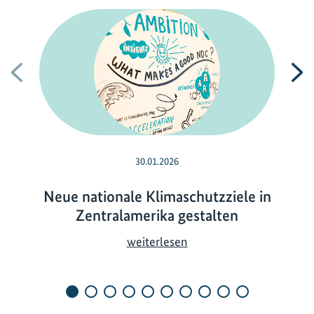
Vorherige
N
30.01.2026
Neue nationale Klimaschutzziele in
Zentralamerika gestalten
N
weiterlesen
e
u
e
n