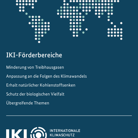
Projektkarte
z
z
i
e
l
e
i
IKI-Förderbereiche
n
Minderung von Treibhausgasen
Z
e
Anpassung an die Folgen des Klimawandels
n
Erhalt natürlicher Kohlenstoffsenken
t
Schutz der biologischen Vielfalt
r
Übergreifende Themen
a
l
a
m
e