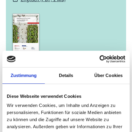
01/ 2022 | Bericht
Green Recovery for Practitioners -
Finanzpolitische Maßnahmen für eine
Zustimmung
Details
Über Cookies
nachhaltige, inklusive und resiliente
Transformation
Diese Webseite verwendet Cookies
English (externer Link)
Wir verwenden Cookies, um Inhalte und Anzeigen zu
French (externer Link)
personalisieren, Funktionen für soziale Medien anbieten
Spanish (externer Link)
zu können und die Zugriffe auf unsere Website zu
analysieren. Außerdem geben wir Informationen zu Ihrer