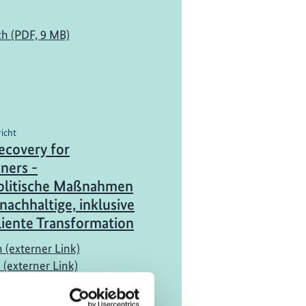
ch (PDF, 9 MB)
richt
ecovery for
oners -
olitische Maßnahmen
 nachhaltige, inklusive
liente Transformation
h (externer Link)
 (externer Link)
h (externer Link)