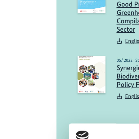
Good Pr
Greenho
Compila
Sector
Engli
05/ 2022 | S
Synergi
Biodive
Policy 
Engli