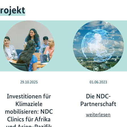
rojekt
29.10.2025
01.06.2023
Investitionen für
Die NDC-
Klimaziele
Partnerschaft
mobilisieren: NDC
D
weiterlesen
Clinics für Afrika
i
und Asien-Pazifik