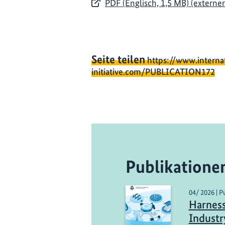
PDF (Englisch, 1,5 MB) (externer
Seite teilen
https://www.interna
initiative.com/PUBLICATION172
Publikatione
04/ 2026 | P
Harness
Industr