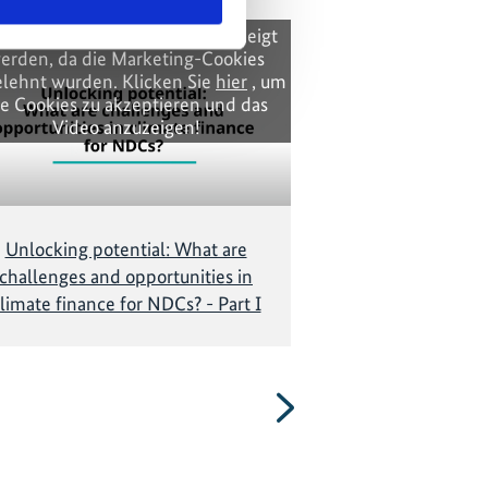
se Inhalte können nicht angezeigt
Diese Inhalte kön
erden, da die Marketing-Cookies
werden, da die 
lehnt wurden. Klicken Sie
hier
, um
abgelehnt wurden.
ie Cookies zu akzeptieren und das
die Cookies zu a
Video anzuzeigen!
Video a
Unlocking potential: What are
Unlocking pot
challenges and opportunities in
challenges and
limate finance for NDCs? - Part I
climate finance
Nächste