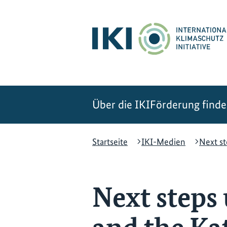
Zum
Zur
Zur
Hauptinhalt
Suche
Hauptnavigation
springen
springen
springen
Über die IKI
Förderung find
Startseite
IKI-Medien
Next s
Next steps