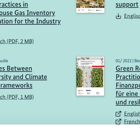
actices in
support
use Gas Inventory
Englis
tion for the Industry
sch (PDF, 2 MB)
tudie
01/ 2022 | Be
es Between
Green R
rsity and Climate
Practiti
Frameworks
Finanzp
für eine
sch (PDF, 1 MB)
und resi
Englis
French
Spanis