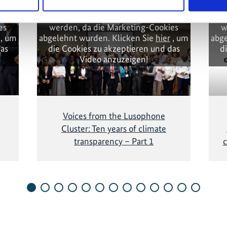
eigt
Diese Inhalte können nicht angezeigt
Die
es
werden, da die Marketing-Cookies
w
, um
abgelehnt wurden. Klicken Sie
hier
, um
abge
das
die Cookies zu akzeptieren und das
d
Video anzuzeigen!
Voices from the Lusophone
Cluster: Ten years of climate
transparency – Part 1
c