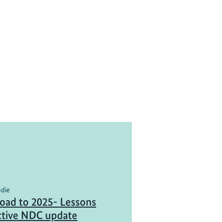
udie
oad to 2025- Lessons
ctive NDC update