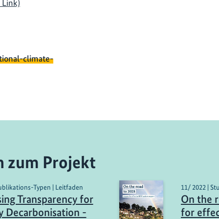
 Link)
tional-climate-
n zum Projekt
ublikations-Typen | Leitfaden
11/ 2022 | St
ing Transparency for
On the r
y Decarbonisation -
for effe