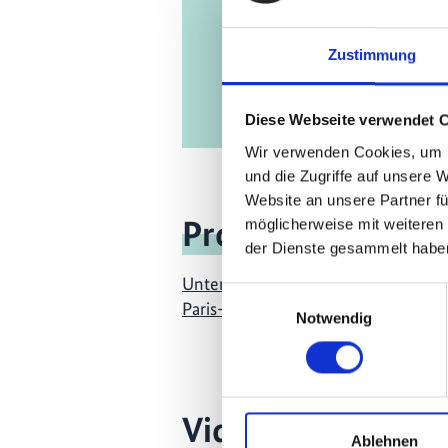
Zustimmung
Diese Webseite verwendet 
Wir verwenden Cookies, um I
und die Zugriffe auf unsere 
Website an unsere Partner fü
Projekt
möglicherweise mit weiteren
der Dienste gesammelt habe
Unterstützungsvorhaben für die Um
Einwilligungsauswahl
Paris-Abkommens (SPA)
Notwendig
Videos zum Proje
Ablehnen