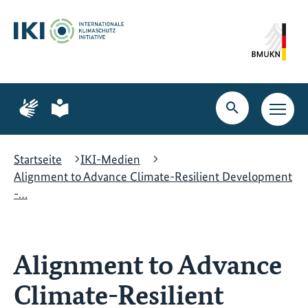
Zum
Zur
Zur
Hauptinhalt
Suche
Hauptnavigation
springen
springen
springen
Zur
Zur
Seite
Seite
Suche
Haupt
für
für
öffnen
Navig
Gebärdensprache
leichte
öffne
Sprache
Startseite
IKI-Medien
Alignment to Advance Climate-Resilient Development
-…
Alignment to Advance
Climate-Resilient