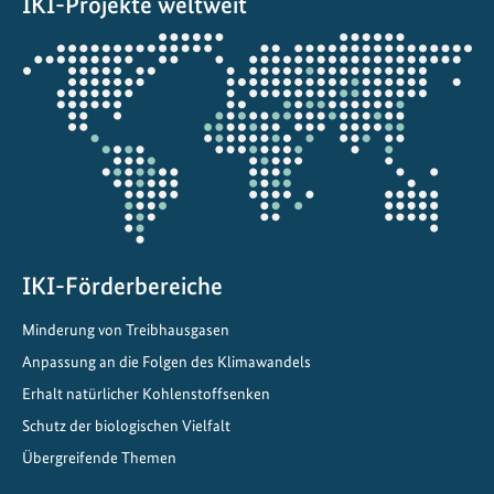
IKI-Projekte weltweit
c
h
Öffnet
u
die
t
Projektkarte
z
z
i
e
l
e
i
IKI-Förderbereiche
n
Minderung von Treibhausgasen
Z
e
Anpassung an die Folgen des Klimawandels
n
Erhalt natürlicher Kohlenstoffsenken
t
Schutz der biologischen Vielfalt
r
Übergreifende Themen
a