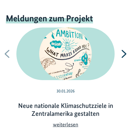
Meldungen zum Projekt
Vorherige
N
30.01.2026
Neue nationale Klimaschutzziele in
Zentralamerika gestalten
N
weiterlesen