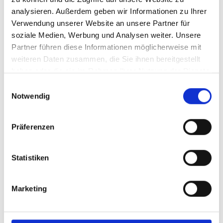
Spanish (externer Link)
analysieren. Außerdem geben wir Informationen zu Ihrer
Verwendung unserer Website an unsere Partner für
soziale Medien, Werbung und Analysen weiter. Unsere
Partner führen diese Informationen möglicherweise mit
mehr Publikationen
weiteren Daten zusammen, die Sie ihnen bereitgestellt
haben oder die sie im Rahmen Ihrer Nutzung der Dienste
gesammelt haben.
Einwilligungsauswahl
Notwendig
Projekt
Präferenzen
Unterstützungsvorhaben für die Umsetzung des Paris-
Abkommens (SPA)
Statistiken
Marketing
Videos zum Projekt