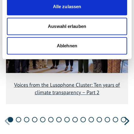
Alle zulassen
Diese Inhalte können nicht angezeigt werden, da die
Marketing-Cookies abgelehnt wurden. Klicken Sie
hier
, um die Cookies zu akzeptieren und das Video
Auswahl erlauben
anzuzeigen!
Ablehnen
Voices from the Lusophone Cluster: Ten years of
climate transparency – Part 2
Vorherige
N