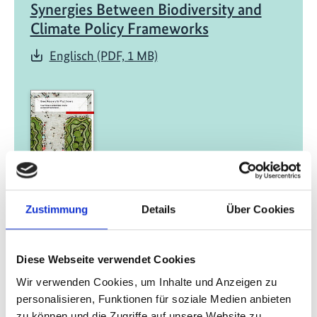
Synergies Between Biodiversity and
Climate Policy Frameworks
Englisch (PDF, 1 MB)
01/ 2022 | Bericht
Zustimmung
Details
Über Cookies
Green Recovery for Practitioners -
Finanzpolitische Maßnahmen für eine
nachhaltige, inklusive und resiliente
Diese Webseite verwendet Cookies
Transformation
Wir verwenden Cookies, um Inhalte und Anzeigen zu
English (externer Link)
personalisieren, Funktionen für soziale Medien anbieten
French (externer Link)
zu können und die Zugriffe auf unsere Website zu