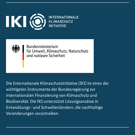
l
a
m
e
r
i
k
a
g
e
s
Die Internationale Klimaschutzinitiative (IKI) ist eines der
t
wichtigsten Instrumente der Bundesregierung zur
a
internationalen Finanzierung von Klimaschutz und
l
Biodiversität. Die IKI unterstützt Lösungsansätze in
t
Entwicklungs- und Schwellenländern, die nachhaltige
Veränderungen vorantreiben.
e
n